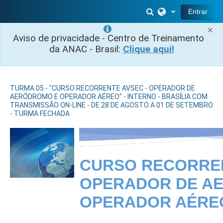
Salta al contenido principal
Selector de búsq
Entrar
×
Aviso de privacidade - Centro de Treinamento
da ANAC - Brasil:
Clique aqui!
TURMA 05 - "CURSO RECORRENTE AVSEC - OPERADOR DE
AERÓDROMO E OPERADOR AÉREO" - INTERNO - BRASÍLIA COM
TRANSMISSÃO ON-LINE - DE 28 DE AGOSTO A 01 DE SETEMBRO
- TURMA FECHADA
CURSO RECORREN
OPERADOR DE A
OPERADOR AÉRE