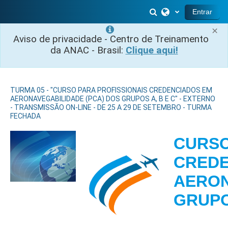
Ir para o conteúdo principal
Alternar entrada 
Entrar
×
Aviso de privacidade - Centro de Treinamento
da ANAC - Brasil:
Clique aqui!
TURMA 05 - "CURSO PARA PROFISSIONAIS CREDENCIADOS EM
AERONAVEGABILIDADE (PCA) DOS GRUPOS A, B E C" - EXTERNO
- TRANSMISSÃO ON-LINE - DE 25 A 29 DE SETEMBRO - TURMA
FECHADA
CURSO
CREDE
AERON
GRU