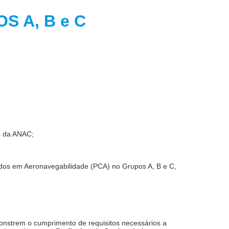
GRUPOS A, B e C
os da ANAC;
ados em Aeronavegabilidade (PCA) no Grupos A, B e C,
onstrem o cumprimento de requisitos necessários a