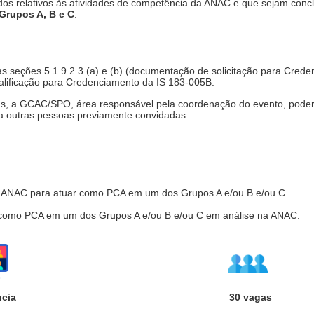
ados relativos às atividades de competência da ANAC e que sejam conc
Grupos A, B e C
.
 as seções 5.1.9.2 3 (a) e (b) (documentação de solicitação para Cre
alificação para Credenciamento da IS 183-005B.
as, a GCAC/SPO, área responsável pela coordenação do evento, poderá,
a outras pessoas previamente convidadas.
da ANAC para atuar como PCA em um dos Grupos A e/ou B e/ou C.
 como PCA em um dos Grupos A e/ou B e/ou C em análise na ANAC.
ncia
30 vagas