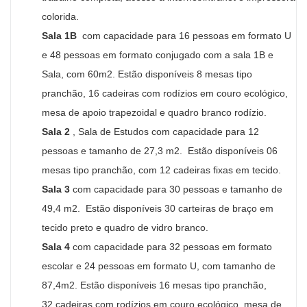
colorida.
Sala 1B
c
om c
apacidade para 16
p
essoas em formato U
e
48 pessoas em formato conjugado com a sala 1B e
Sala, com 60m2. Estão disponíveis
8
m
esas tipo
pranchão, 16
cadeiras com rodízios em couro ecológico,
mesa de apoio trapezoidal e quadro branco rodízio.
S
ala 2
,
Sala de Estudos com capacidade para 12
pessoas e tamanho de 27,3 m2. Estão disponíveis 06
m
esas tipo pranchão, com 12
cadeiras fixas em tecido.
S
ala 3
com capacidade para 30 pessoas e tamanho de
49,4 m2. Estão disponíveis
30 carteiras de braço em
tecido preto e quadro de vidro branco.
Sala 4
c
om c
apacidade para 32
p
essoas em formato
escolar e
24 pessoas em formato U, com tamanho de
87,4m2. Estão disponíveis
16
m
esas tipo pranchão,
32
cadeiras com rodízios em couro ecológico, mesa de