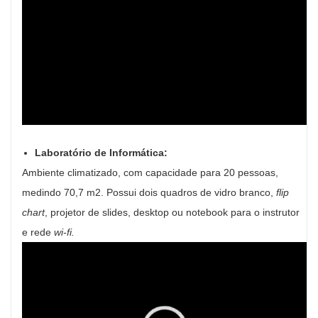
Laboratório de Informática:
Ambiente climatizado, com
capacidade para 20 pessoas,
medindo 70,7 m2. Possui dois quadros de vidro branco,
flip
chart
,
projetor de slides, desktop ou notebook para o instrutor
e rede
wi-fi.