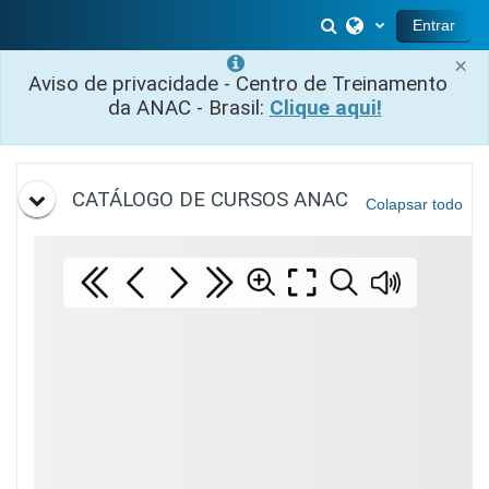
Salta al contenido principal
Selector de búsq
Entrar
×
Aviso de privacidade - Centro de Treinamento
da ANAC - Brasil:
Clique aqui!
Diagrama de temas
CATÁLOGO DE CURSOS ANAC
Colapsar todo