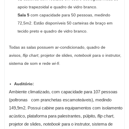
apoio trapezoidal e quadro de vidro branco.
Sala 5
c
om c
apacidade para 50
p
essoas
, medindo
72,5m2.
Estão disponíveis 5
0 carteiras de braço em
tecido preto e quadro de vidro branco.
Todas as salas possuem ar-condicionado, quadro de
avisos,
flip chart
, projetor de slides,
notebook
para o instrutor,
sistema de som e rede
wi-fi
.
Auditório:
Ambiente climatizado, com capacidade para 107 pessoas
(poltronas com pranchetas escamoteáveis), medindo
149,9m2. Possui cabine para equipamentos com isolamento
acústico, plataforma para palestrantes, púlpito,
flip chart
,
projetor de slides,
notebook
para o instrutor, sistema de