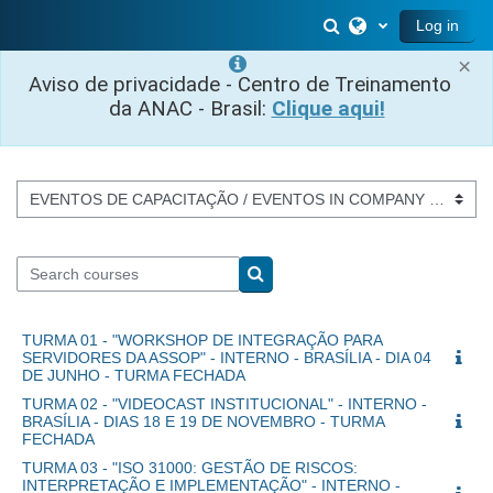
Skip to main content
Toggle search inp
Log in
×
Aviso de privacidade - Centro de Treinamento
da ANAC - Brasil:
Clique aqui!
Course categories
Search courses
Search courses
TURMA 01 - "WORKSHOP DE INTEGRAÇÃO PARA
SERVIDORES DA ASSOP" - INTERNO - BRASÍLIA - DIA 04
DE JUNHO - TURMA FECHADA
TURMA 02 - "VIDEOCAST INSTITUCIONAL" - INTERNO -
BRASÍLIA - DIAS 18 E 19 DE NOVEMBRO - TURMA
FECHADA
TURMA 03 - "ISO 31000: GESTÃO DE RISCOS:
INTERPRETAÇÃO E IMPLEMENTAÇÃO" - INTERNO -