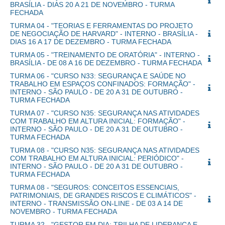
BRASÍLIA - DIAS 20 A 21 DE NOVEMBRO - TURMA
FECHADA
TURMA 04 - "TEORIAS E FERRAMENTAS DO PROJETO
DE NEGOCIAÇÃO DE HARVARD" - INTERNO - BRASÍLIA -
DIAS 16 A 17 DE DEZEMBRO - TURMA FECHADA
TURMA 05 - "TREINAMENTO DE ORATÓRIA" - INTERNO -
BRASÍLIA - DE 08 A 16 DE DEZEMBRO - TURMA FECHADA
TURMA 06 - "CURSO N33: SEGURANÇA E SAÚDE NO
TRABALHO EM ESPAÇOS CONFINADOS: FORMAÇÃO" -
INTERNO - SÃO PAULO - DE 20 A 31 DE OUTUBRO -
TURMA FECHADA
TURMA 07 - "CURSO N35: SEGURANÇA NAS ATIVIDADES
COM TRABALHO EM ALTURA INICIAL: FORMAÇÃO" -
INTERNO - SÃO PAULO - DE 20 A 31 DE OUTUBRO -
TURMA FECHADA
TURMA 08 - "CURSO N35: SEGURANÇA NAS ATIVIDADES
COM TRABALHO EM ALTURA INICIAL: PERIÓDICO" -
INTERNO - SÃO PAULO - DE 20 A 31 DE OUTUBRO -
TURMA FECHADA
TURMA 08 - "SEGUROS: CONCEITOS ESSENCIAIS,
PATRIMONIAIS, DE GRANDES RISCOS E CLIMÁTICOS" -
INTERNO - TRANSMISSÃO ON-LINE - DE 03 A 14 DE
NOVEMBRO - TURMA FECHADA
TURMA 32 - "GESTOR EM DIA: TRILHA DE LIDERANÇA E