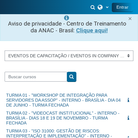
Salta al contenido principal
Selector de búsq
Entrar
×
Aviso de privacidade - Centro de Treinamento
da ANAC - Brasil:
Clique aqui!
Categorías
Buscar cursos
Buscar cursos
TURMA 01 - "WORKSHOP DE INTEGRAÇÃO PARA
SERVIDORES DA ASSOP" - INTERNO - BRASÍLIA - DIA 04
DE JUNHO - TURMA FECHADA
TURMA 02 - "VIDEOCAST INSTITUCIONAL" - INTERNO -
BRASÍLIA - DIAS 18 E 19 DE NOVEMBRO - TURMA
FECHADA
TURMA 03 - "ISO 31000: GESTÃO DE RISCOS:
INTERPRETAÇÃO E IMPLEMENTAÇÃO" - INTERNO -