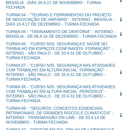
BRASÍLIA - DIAS 20 A 21 DE NOVEMBRO - TURMA
FECHADA
TURMA 04 - "TEORIAS E FERRAMENTAS DO PROJETO
DE NEGOCIAÇÃO DE HARVARD" - INTERNO - BRASÍLIA -
DIAS 16 A 17 DE DEZEMBRO - TURMA FECHADA
TURMA 05 - "TREINAMENTO DE ORATÓRIA" - INTERNO -
BRASÍLIA - DE 08 A 16 DE DEZEMBRO - TURMA FECHADA
TURMA 06 - "CURSO N33: SEGURANÇA E SAÚDE NO
TRABALHO EM ESPAÇOS CONFINADOS: FORMAÇÃO" -
INTERNO - SÃO PAULO - DE 20 A 31 DE OUTUBRO -
TURMA FECHADA
TURMA 07 - "CURSO N35: SEGURANÇA NAS ATIVIDADES
COM TRABALHO EM ALTURA INICIAL: FORMAÇÃO" -
INTERNO - SÃO PAULO - DE 20 A 31 DE OUTUBRO -
TURMA FECHADA
TURMA 08 - "CURSO N35: SEGURANÇA NAS ATIVIDADES
COM TRABALHO EM ALTURA INICIAL: PERIÓDICO" -
INTERNO - SÃO PAULO - DE 20 A 31 DE OUTUBRO -
TURMA FECHADA
TURMA 08 - "SEGUROS: CONCEITOS ESSENCIAIS,
PATRIMONIAIS, DE GRANDES RISCOS E CLIMÁTICOS" -
INTERNO - TRANSMISSÃO ON-LINE - DE 03 A 14 DE
NOVEMBRO - TURMA FECHADA
TURMA 32 - "GESTOR EM DIA: TRILHA DE LIDERANÇA E