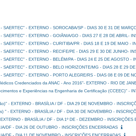
dade - SAERTEC" - EXTERNO - SOROCABA/SP - DIAS 30 E 31 DE M
ade - SAERTEC" - EXTERNO - GOIÂNIA/GO - DIAS 27 E 28 DE ABRIL
ade - SAERTEC" - EXTERNO - CURITIBA/PR - DIAS 18 E 19 DE MAIO
ade - SAERTEC" - EXTERNO - RECIFE/PE - DIAS 29 E 30 DE JUNHO
ade - SAERTEC" - EXTERNO - BELÉM/PA - DIAS 24 E 25 DE AGOSTO
dade - SAERTEC" - EXTERNO - BELO HORIZONTE/MG - DIAS 28 E 2
dade - SAERTEC" - EXTERNO - PORTO ALEGRE/RS - DIAS 08 E 09 
ara Médicos Credenciados da ANAC - Ano 2016"- EXTERNO - RIO DE
cimentos e Experiências na Engenharia de Certificação (CCEEC)" 
ficação)" - EXTERNO - BRASÍLIA / DF - DIA 29 DE NOVEMBRO - INSC
ações) " - EXTERNO - BRASÍLIA / DF - DIA 30 DE NOVEMBRO - INSC
)" - EXTERNO - BRASÍLIA / DF - DIA 1º DE - DEZEMBRO - INSCRIÇÕ
ÍLIA/DF - DIA 26 DE OUTUBRO - INSCRIÇÕES ENCERRADAS
ÍLIA/DF - DIA 11 DE NOVEMBRO - INSCRIÇÕES ENCERRADAS