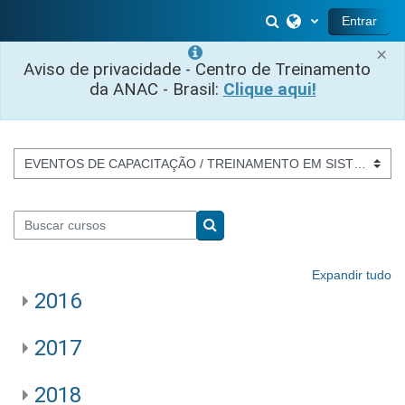
Ir para o conteúdo principal
Alternar entrada 
Entrar
×
Aviso de privacidade - Centro de Treinamento
da ANAC - Brasil:
Clique aqui!
Categorias de Cursos
Buscar cursos
Buscar cursos
Expandir tudo
2016
2017
2018