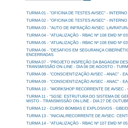
Buscar cursos
TURMA 01 - "OFICINA DE TESTES AVSEC" - INTERNO
TURMA 02 - "OFICINA DE TESTES AVSEC" - INTERNO
TURMA 03 - "AUTO DE INFRAÇÃO AVSEC: LAVRATURA
TURMA 04 - "ATUALIZAÇÃO - RBAC Nº 108 EMD Nº 0
TURMA 05 - "ATUALIZAÇÃO - RBAC Nº 108 EMD Nº 
TURMA 06 - "DESAFIOS EM SEGURANÇA CIBERNÉTIC
ENCERRADAS
TURMA 07 - "PROJETO INSPEÇÃO DA BAGAGEM DESPA
TRANSMISSÃO ON-LINE - DIA 06 DE AGOSTO - TUR
TURMA 08 - "CONSCIENTIZAÇÃO AVSEC - ANAC" - E
TURMA 09 - "CONSCIENTIZAÇÃO AVSEC - ANAC" - E
TURMA 10 - "WORKSHOP RECORRENTE DE AVSEC - C
TURMA 11 - "SGSE: ESTRUTURA DO SISTEMA DE GE
MISTO - TRANSMISSÃO ON-LINE - DIA 27 DE OUTU
TURMA 12 - CURSO BOMBAS E EXPLOSIVOS - GBE/DP
TURMA 13 - "INICIAL/RECORRENTE DE AVSEC: CENT
TURMA 14 - "ATUALIZAÇÃO - RBAC Nº 107 EMD Nº 