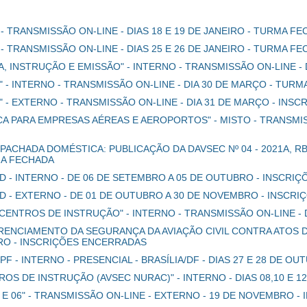
 - TRANSMISSÃO ON-LINE - DIAS 18 E 19 DE JANEIRO - TURMA F
 - TRANSMISSÃO ON-LINE - DIAS 25 E 26 DE JANEIRO - TURMA F
, INSTRUÇÃO E EMISSÃO" - INTERNO - TRANSMISSÃO ON-LINE -
3" - INTERNO - TRANSMISSÃO ON-LINE - DIA 30 DE MARÇO - TUR
03" - EXTERNO - TRANSMISSÃO ON-LINE - DIA 31 DE MARÇO - IN
A PARA EMPRESAS AÉREAS E AEROPORTOS" - MISTO - TRANSMISS
CHADA DOMÉSTICA: PUBLICAÇÃO DA DAVSEC Nº 04 - 2021A, RBAC 
MA FECHADA
AD - INTERNO - DE 06 DE SETEMBRO A 05 DE OUTUBRO - INSCR
AD - EXTERNO - DE 01 DE OUTUBRO A 30 DE NOVEMBRO - INSCRI
ENTROS DE INSTRUÇÃO" - INTERNO - TRANSMISSÃO ON-LINE - 
RENCIAMENTO DA SEGURANÇA DA AVIAÇÃO CIVIL CONTRA ATOS DE
BRO - INSCRIÇÕES ENCERRADAS
F - INTERNO - PRESENCIAL - BRASÍLIA/DF - DIAS 27 E 28 DE O
ROS DE INSTRUÇÃO (AVSEC NURAC)" - INTERNO - DIAS 08,10 E
05 E 06" - TRANSMISSÃO ON-LINE - EXTERNO - 19 DE NOVEMBRO 