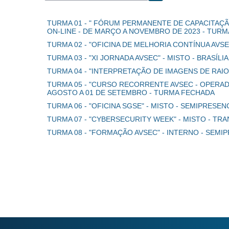
Buscar cursos
TURMA 01 - " FÓRUM PERMANENTE DE CAPACITAÇÃO
ON-LINE - DE MARÇO A NOVEMBRO DE 2023 - TUR
TURMA 02 - "OFICINA DE MELHORIA CONTÍNUA AVSE
TURMA 03 - "XI JORNADA AVSEC" - MISTO - BRASÍL
TURMA 04 - "INTERPRETAÇÃO DE IMAGENS DE RAIOS
TURMA 05 - "CURSO RECORRENTE AVSEC - OPERAD
AGOSTO A 01 DE SETEMBRO - TURMA FECHADA
TURMA 06 - "OFICINA SGSE" - MISTO - SEMIPRESEN
TURMA 07 - "CYBERSECURITY WEEK" - MISTO - TR
TURMA 08 - "FORMAÇÃO AVSEC" - INTERNO - SEMI