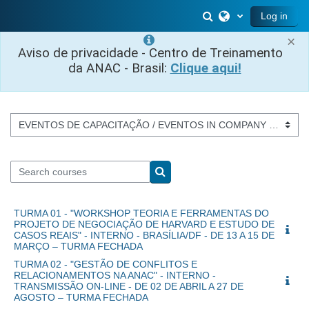
Skip to main content
Toggle search inp
Log in
×
Aviso de privacidade - Centro de Treinamento
da ANAC - Brasil:
Clique aqui!
Course categories
Search courses
Search courses
TURMA 01 - "WORKSHOP TEORIA E FERRAMENTAS DO
PROJETO DE NEGOCIAÇÃO DE HARVARD E ESTUDO DE
CASOS REAIS" - INTERNO - BRASÍLIA/DF - DE 13 A 15 DE
MARÇO – TURMA FECHADA
TURMA 02 - "GESTÃO DE CONFLITOS E
RELACIONAMENTOS NA ANAC" - INTERNO -
TRANSMISSÃO ON-LINE - DE 02 DE ABRIL A 27 DE
AGOSTO – TURMA FECHADA