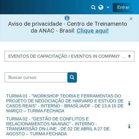
Ir para o conteúdo principal
Alternar entrada 
Entrar
×
Aviso de privacidade - Centro de Treinamento
da ANAC - Brasil:
Clique aqui!
Categorias de Cursos
Buscar cursos
Buscar cursos
TURMA 01 - "WORKSHOP TEORIA E FERRAMENTAS DO
PROJETO DE NEGOCIAÇÃO DE HARVARD E ESTUDO DE
CASOS REAIS" - INTERNO - BRASÍLIA/DF - DE 13 A 15 DE
MARÇO – TURMA FECHADA
TURMA 02 - "GESTÃO DE CONFLITOS E
RELACIONAMENTOS NA ANAC" - INTERNO -
TRANSMISSÃO ON-LINE - DE 02 DE ABRIL A 27 DE
AGOSTO – TURMA FECHADA