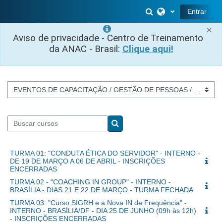
Ir para o conteúdo principal
Alternar entrada 
Entrar
×
Aviso de privacidade - Centro de Treinamento
da ANAC - Brasil:
Clique aqui!
Categorias de Cursos
Buscar cursos
Buscar cursos
TURMA 01: "CONDUTA ÉTICA DO SERVIDOR" - INTERNO -
DE 19 DE MARÇO A 06 DE ABRIL - INSCRIÇÕES
ENCERRADAS
TURMA 02 - "COACHING IN GROUP" - INTERNO -
BRASÍLIA - DIAS 21 E 22 DE MARÇO - TURMA FECHADA
TURMA 03: "Curso SIGRH e a Nova IN de Frequência" -
INTERNO - BRASÍLIA/DF - DIA 25 DE JUNHO (09h às 12h)
- INSCRIÇÕES ENCERRADAS