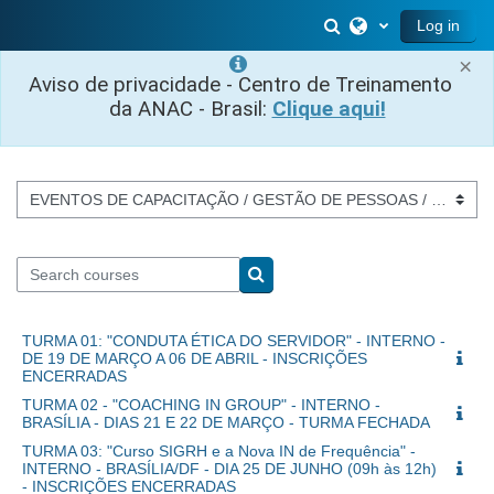
Skip to main content
Toggle search inp
Log in
×
Aviso de privacidade - Centro de Treinamento
da ANAC - Brasil:
Clique aqui!
Course categories
Search courses
Search courses
TURMA 01: "CONDUTA ÉTICA DO SERVIDOR" - INTERNO -
DE 19 DE MARÇO A 06 DE ABRIL - INSCRIÇÕES
ENCERRADAS
TURMA 02 - "COACHING IN GROUP" - INTERNO -
BRASÍLIA - DIAS 21 E 22 DE MARÇO - TURMA FECHADA
TURMA 03: "Curso SIGRH e a Nova IN de Frequência" -
INTERNO - BRASÍLIA/DF - DIA 25 DE JUNHO (09h às 12h)
- INSCRIÇÕES ENCERRADAS