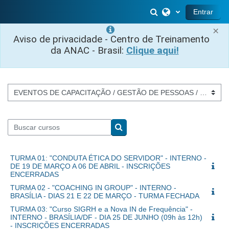
Salta al contenido principal
Selector de búsq
Entrar
×
Aviso de privacidade - Centro de Treinamento
da ANAC - Brasil:
Clique aqui!
Categorías
Buscar cursos
Buscar cursos
TURMA 01: "CONDUTA ÉTICA DO SERVIDOR" - INTERNO -
DE 19 DE MARÇO A 06 DE ABRIL - INSCRIÇÕES
ENCERRADAS
TURMA 02 - "COACHING IN GROUP" - INTERNO -
BRASÍLIA - DIAS 21 E 22 DE MARÇO - TURMA FECHADA
TURMA 03: "Curso SIGRH e a Nova IN de Frequência" -
INTERNO - BRASÍLIA/DF - DIA 25 DE JUNHO (09h às 12h)
- INSCRIÇÕES ENCERRADAS