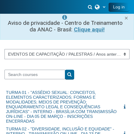
Skip to main content
Toggle search inp
Log in
×
Aviso de privacidade - Centro de Treinamento
da ANAC - Brasil:
Clique aqui!
Course categories
Search courses
Search courses
TURMA 01 - "ASSÉDIO SEXUAL: CONCEITOS,
ELEMENTOS CARACTERIZADOS; FORMAS E
MODALIDADES; MEIOS DE PREVENÇÃO;
ENQUADRAMENTO LEGAL E CONSEQUÊNCIAS
JURÍDICAS" - INTERNO - BRASÍLIA COM TRANSMISSÃO
ON-LINE - DIA 05 DE MARÇO - INSCRIÇÕES
ENCERRADAS
TURMA 02 - "DIVERSIDADE, INCLUSÃO E EQUIDADE" -
INTERNO - TRANSMISSÃO ON-LINE - DIA 23 DE