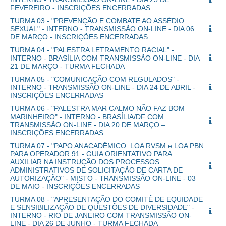
FEVEREIRO - INSCRIÇÕES ENCERRADAS
TURMA 03 - "PREVENÇÃO E COMBATE AO ASSÉDIO
SEXUAL" - INTERNO - TRANSMISSÃO ON-LINE - DIA 06
DE MARÇO - INSCRIÇÕES ENCERRADAS
TURMA 04 - "PALESTRA LETRAMENTO RACIAL" -
INTERNO - BRASÍLIA COM TRANSMISSÃO ON-LINE - DIA
21 DE MARÇO - TURMA FECHADA
TURMA 05 - "COMUNICAÇÃO COM REGULADOS" -
INTERNO - TRANSMISSÃO ON-LINE - DIA 24 DE ABRIL -
INSCRIÇÕES ENCERRADAS
TURMA 06 - "PALESTRA MAR CALMO NÃO FAZ BOM
MARINHEIRO" - INTERNO - BRASÍLIA/DF COM
TRANSMISSÃO ON-LINE - DIA 20 DE MARÇO –
INSCRIÇÕES ENCERRADAS
TURMA 07 - "PAPO ANACADÊMICO: LOA RVSM e LOA PBN
PARA OPERADOR 91 - GUIA ORIENTATIVO PARA
AUXILIAR NA INSTRUÇÃO DOS PROCESSOS
ADMINISTRATIVOS DE SOLICITAÇÃO DE CARTA DE
AUTORIZAÇÃO" - MISTO - TRANSMISSÃO ON-LINE - 03
DE MAIO - INSCRIÇÕES ENCERRADAS
TURMA 08 - "APRESENTAÇÃO DO COMITÊ DE EQUIDADE
E SENSIBILIZAÇÃO DE QUESTÕES DE DIVERSIDADE" -
INTERNO - RIO DE JANEIRO COM TRANSMISSÃO ON-
LINE - DIA 26 DE JUNHO - TURMA FECHADA