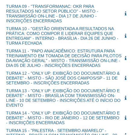
TURMA 09 - "TRANSFORMANAC: OKR PARA
RESULTADOS NO SETOR PÚBLICO" - MISTO -
TRANSMISSÃO ON-LINE - DIA 17 DE JUNHO -
INSCRIÇÕES ENCERRADAS
TURMA 10 - "GESTÃO ORIENTADA A RESULTADOS NA
PRÁTICA: COMO COMPOR E LIDERAR EQUIPES QUE
ENTREGAM" - INTERNO - BRASÍLIA - DIA 26 DE JUNHO -
TURMA FECHADA
TURMA 11 - "PAPO ANACADÊMICO: ESTRUTURA PARA
TREINAMENTO EM TOMADA DE DECISÃO PARA PILOTOS
DA AVIAÇÃO GERAL" - MISTO - TRANSMISSÃO ON-LINE -
DIA 05 DE JULHO - INSCRIÇÕES ENCERRADAS
TURMA 12 - "ONLY UP: EXIBIÇÃO DO DOCUMENTÁRIO &
DEBATE" - MISTO - SÃO JOSÉ DOS CAMPOS/SP - 11 DE
SETEMBRO - INSCRIÇÕES ENCERRADAS
TURMA 13 - "ONLY UP: EXIBIÇÃO DO DOCUMENTÁRIO E
DEBATE" - MISTO - BRASÍLIA COM TRANSMISSÃO ON-
LINE - 10 DE SETEMBRO - INSCRIÇÕES ATÉ O INÍCIO DO
EVENTO
TURMA 14 - "ONLY UP: EXIBIÇÃO DO DOCUMENTÁRIO E
DEBATE" - MISTO - RIO DE JANEIRO - 12 DE SETEMBRO
- INSCRIÇÕES ENCERRADAS
TURMA 15 - "PALESTRA - SETEMBRO AMARELO" -