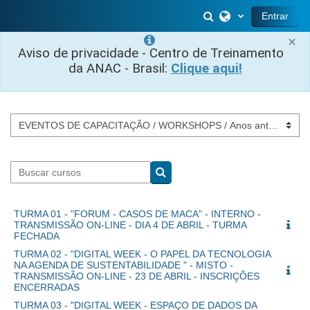
Salta al contenido principal
Selector de búsq
Entrar
×
Aviso de privacidade - Centro de Treinamento
da ANAC - Brasil:
Clique aqui!
Categorías
Buscar cursos
Buscar cursos
TURMA 01 - "FORUM - CASOS DE MACA" - INTERNO -
TRANSMISSÃO ON-LINE - DIA 4 DE ABRIL - TURMA
FECHADA
TURMA 02 - "DIGITAL WEEK - O PAPEL DA TECNOLOGIA
NA AGENDA DE SUSTENTABILIDADE " - MISTO -
TRANSMISSÃO ON-LINE - 23 DE ABRIL - INSCRIÇÕES
ENCERRADAS
TURMA 03 - "DIGITAL WEEK - ESPAÇO DE DADOS DA