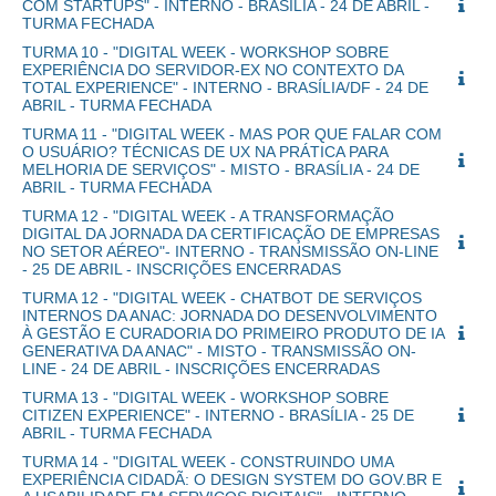
COM STARTUPS" - INTERNO - BRASÍLIA - 24 DE ABRIL -
TURMA FECHADA
TURMA 10 - "DIGITAL WEEK - WORKSHOP SOBRE
EXPERIÊNCIA DO SERVIDOR-EX NO CONTEXTO DA
TOTAL EXPERIENCE" - INTERNO - BRASÍLIA/DF - 24 DE
ABRIL - TURMA FECHADA
TURMA 11 - "DIGITAL WEEK - MAS POR QUE FALAR COM
O USUÁRIO? TÉCNICAS DE UX NA PRÁTICA PARA
MELHORIA DE SERVIÇOS" - MISTO - BRASÍLIA - 24 DE
ABRIL - TURMA FECHADA
TURMA 12 - "DIGITAL WEEK - A TRANSFORMAÇÃO
DIGITAL DA JORNADA DA CERTIFICAÇÃO DE EMPRESAS
NO SETOR AÉREO"- INTERNO - TRANSMISSÃO ON-LINE
- 25 DE ABRIL - INSCRIÇÕES ENCERRADAS
TURMA 12 - "DIGITAL WEEK - CHATBOT DE SERVIÇOS
INTERNOS DA ANAC: JORNADA DO DESENVOLVIMENTO
À GESTÃO E CURADORIA DO PRIMEIRO PRODUTO DE IA
GENERATIVA DA ANAC" - MISTO - TRANSMISSÃO ON-
LINE - 24 DE ABRIL - INSCRIÇÕES ENCERRADAS
TURMA 13 - "DIGITAL WEEK - WORKSHOP SOBRE
CITIZEN EXPERIENCE" - INTERNO - BRASÍLIA - 25 DE
ABRIL - TURMA FECHADA
TURMA 14 - "DIGITAL WEEK - CONSTRUINDO UMA
EXPERIÊNCIA CIDADÃ: O DESIGN SYSTEM DO GOV.BR E